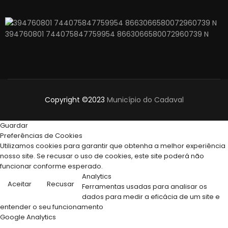
394760801 744075847759954 8663066580072960739 N
Copyright ©2023
Município do Cadaval
Guardar
Preferências de Cookies
Utilizamos cookies para garantir que obtenha a melhor experiência
nosso site. Se recusar o uso de cookies, este site poderá não
funcionar conforme esperado.
Analytics
Aceitar
Recusar
Ferramentas usadas para analisar os
dados para medir a eficácia de um site e
entender o seu funcionamento
Google Analytics