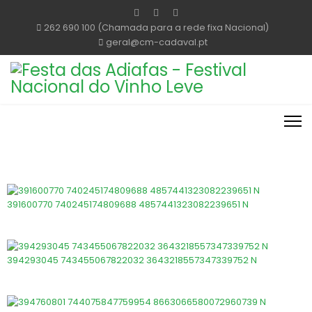
262 690 100 (Chamada para a rede fixa Nacional)
geral@cm-cadaval.pt
391600770 740245174809688 4857441323082239651 N
394293045 743455067822032 3643218557347339752 N