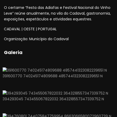
O certame “Festa das Adiafas e Festival Nacional do Vinho
Leve” reúne anualmente, na vila do Cadaval, gastronomia,
exposições, espetáculos e atividades equestres.
CADAVAL | OESTE | PORTUGAL
Organização: Município do Cadaval
Galeria
391600770 740245174809688 4857441323082239651 N
394293045 743455067822032 3643218557347339752 N