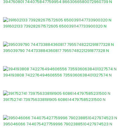
394760801 744075847759954 8663066580072960739 N
391602133 739282671572605 6500391147733900320 N
395039790 744733884360817 7955748221291877328 N
394193808 742276494606556 7359360638401327574 N
391752741 739756338191905 6086144797585231500 N
395046066 744075427759996 7902388510427974523 N