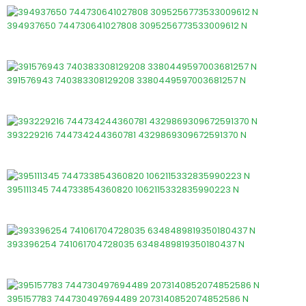
394937650 744730641027808 3095256773533009612 N
391576943 740383308129208 3380449597003681257 N
393229216 744734244360781 4329869309672591370 N
395111345 744733854360820 1062115332835990223 N
393396254 741061704728035 6348489819350180437 N
395157783 744730497694489 2073140852074852586 N