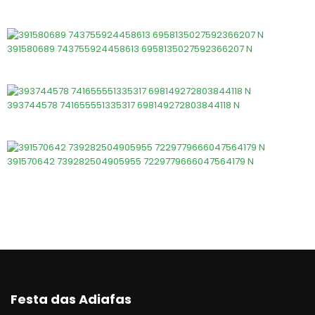
391580689 743755924458613 6958135027592366207 N
393744578 741655551335317 698149272803844118 N
391570642 739282504905955 7229779666047564179 N
Festa das Adiafas