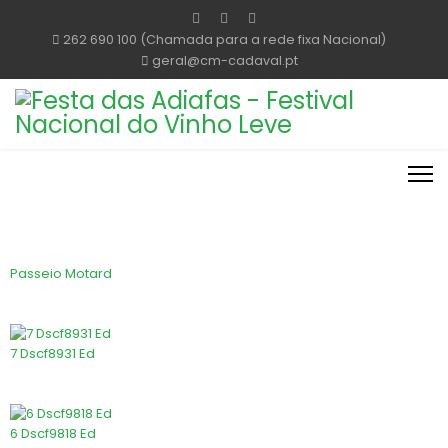
262 690 100 (Chamada para a rede fixa Nacional)
geral@cm-cadaval.pt
Passeio Motard
7 Dscf8931 Ed
6 Dscf9818 Ed