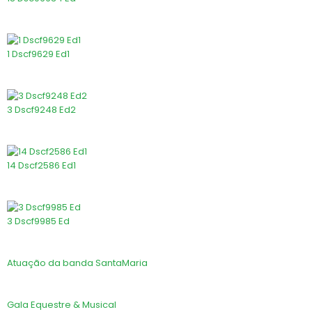
1 Dscf9629 Ed1
3 Dscf9248 Ed2
14 Dscf2586 Ed1
3 Dscf9985 Ed
Atuação da banda SantaMaria
Gala Equestre & Musical