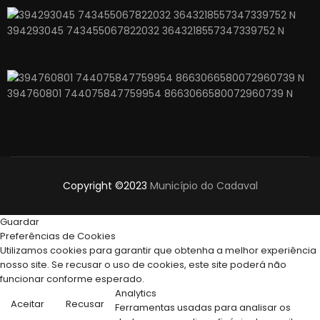
394293045 743455067822032 3643218557347339752 N
394760801 744075847759954 8663066580072960739 N
Copyright ©2023
Município do Cadaval
Guardar
Preferências de Cookies
Utilizamos cookies para garantir que obtenha a melhor experiência
nosso site. Se recusar o uso de cookies, este site poderá não
funcionar conforme esperado.
Analytics
Aceitar
Recusar
Ferramentas usadas para analisar os