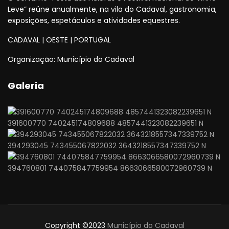
Leve” reúne anualmente, na vila do Cadaval, gastronomia,
exposições, espetáculos e atividades equestres.
CADAVAL | OESTE | PORTUGAL
Organização: Município do Cadaval
Galeria
391600770 740245174809688 4857441323082239651 N
394293045 743455067822032 3643218557347339752 N
394760801 744075847759954 8663066580072960739 N
Copyright ©2023
Município do Cadaval